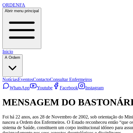
ORDENFA
Abrir menu principal
Inicio
A Ordem
Notícias
Eventos
Contacto
Consultar Enfermeiros
WhatsApp
Youtube
Facebook
Instagram
MENSAGEM DO BASTONÁR
Foi há 22 anos, aos 28 de Novembro de 2002, sob orientação do Mini
nasceu a Ordem dos Enfermeiros. O Estado reconheceu então “que os
sistema de Saúde, constituem um corpo institucional idóneo para ass
designadamente nos seus aspectos deontológicos e disciplinares.