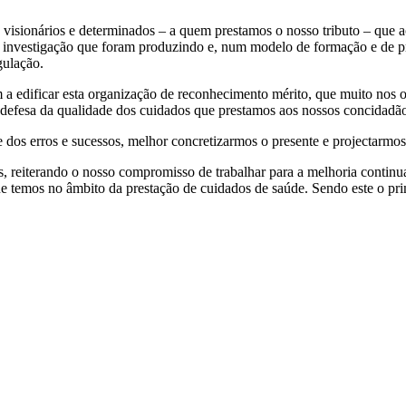
s visionários e determinados – a quem prestamos o nosso tributo – qu
a investigação que foram produzindo e, num modelo de formação e de pr
gulação.
 a edificar esta organização de reconhecimento mérito, que muito nos 
 e defesa da qualidade dos cuidados que prestamos aos nossos concidadã
 dos erros e sucessos, melhor concretizarmos o presente e projectarmos
s, reiterando o nosso compromisso de trabalhar para a melhoria contin
e temos no âmbito da prestação de cuidados de saúde. Sendo este o prim