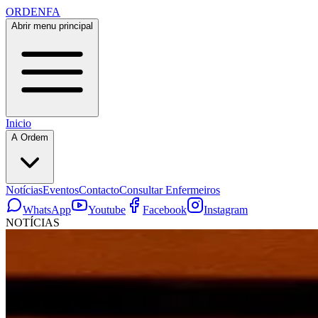
ORDENFA
Abrir menu principal
Inicio
A Ordem
Notícias
Eventos
Contacto
Consultar Enfermeiros
WhatsApp
Youtube
Facebook
Instagram
NOTÍCIAS